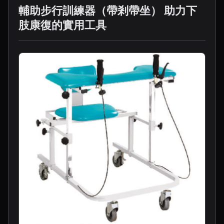
輔助步行訓練器（帶剎帶坐） 助力下
肢康復的實用工具