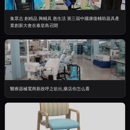
集眾志 創精品 興輔具 惠生活 第三屆中國康復輔助器具產
業創新大會在秦皇島召開
醫療器械電商新政呼之欲出,藥店你怎么看