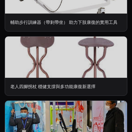
輔助步行訓練器（帶剎帶坐） 助力下肢康復的實用工具
老人四腳拐杖 穩健支撐與多功能康復新選擇